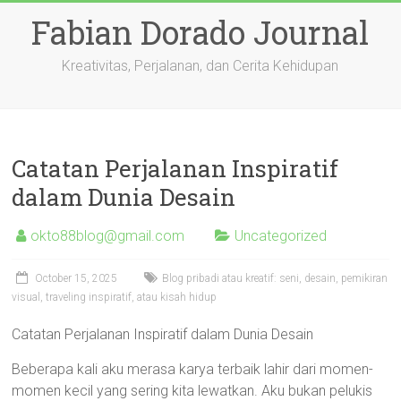
Skip
Fabian Dorado Journal
to
content
Kreativitas, Perjalanan, dan Cerita Kehidupan
Catatan Perjalanan Inspiratif
dalam Dunia Desain
okto88blog@gmail.com
Uncategorized
October 15, 2025
Blog pribadi atau kreatif: seni, desain, pemikiran
visual, traveling inspiratif, atau kisah hidup
Catatan Perjalanan Inspiratif dalam Dunia Desain
Beberapa kali aku merasa karya terbaik lahir dari momen-
momen kecil yang sering kita lewatkan. Aku bukan pelukis