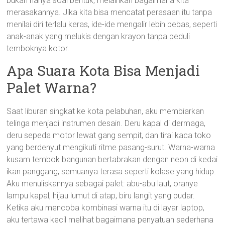
bukan hanya soal bentuk, melainkan bagaimana kita
merasakannya. Jika kita bisa mencatat perasaan itu tanpa
menilai diri terlalu keras, ide-ide mengalir lebih bebas, seperti
anak-anak yang melukis dengan krayon tanpa peduli
temboknya kotor.
Apa Suara Kota Bisa Menjadi
Palet Warna?
Saat liburan singkat ke kota pelabuhan, aku membiarkan
telinga menjadi instrumen desain. Deru kapal di dermaga,
deru sepeda motor lewat gang sempit, dan tirai kaca toko
yang berdenyut mengikuti ritme pasang-surut. Warna-warna
kusam tembok bangunan bertabrakan dengan neon di kedai
ikan panggang; semuanya terasa seperti kolase yang hidup.
Aku menuliskannya sebagai palet: abu-abu laut, oranye
lampu kapal, hijau lumut di atap, biru langit yang pudar.
Ketika aku mencoba kombinasi warna itu di layar laptop,
aku tertawa kecil melihat bagaimana penyatuan sederhana