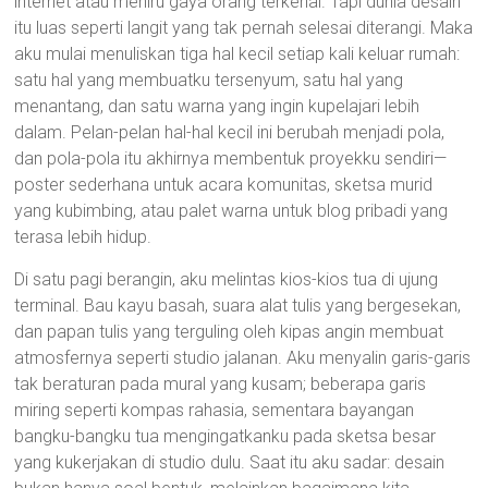
internet atau meniru gaya orang terkenal. Tapi dunia desain
itu luas seperti langit yang tak pernah selesai diterangi. Maka
aku mulai menuliskan tiga hal kecil setiap kali keluar rumah:
satu hal yang membuatku tersenyum, satu hal yang
menantang, dan satu warna yang ingin kupelajari lebih
dalam. Pelan-pelan hal-hal kecil ini berubah menjadi pola,
dan pola-pola itu akhirnya membentuk proyekku sendiri—
poster sederhana untuk acara komunitas, sketsa murid
yang kubimbing, atau palet warna untuk blog pribadi yang
terasa lebih hidup.
Di satu pagi berangin, aku melintas kios-kios tua di ujung
terminal. Bau kayu basah, suara alat tulis yang bergesekan,
dan papan tulis yang terguling oleh kipas angin membuat
atmosfernya seperti studio jalanan. Aku menyalin garis-garis
tak beraturan pada mural yang kusam; beberapa garis
miring seperti kompas rahasia, sementara bayangan
bangku-bangku tua mengingatkanku pada sketsa besar
yang kukerjakan di studio dulu. Saat itu aku sadar: desain