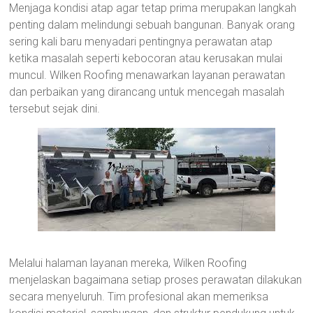
Menjaga kondisi atap agar tetap prima merupakan langkah
penting dalam melindungi sebuah bangunan. Banyak orang
sering kali baru menyadari pentingnya perawatan atap
ketika masalah seperti kebocoran atau kerusakan mulai
muncul. Wilken Roofing menawarkan layanan perawatan
dan perbaikan yang dirancang untuk mencegah masalah
tersebut sejak dini.
Melalui halaman layanan mereka, Wilken Roofing
menjelaskan bagaimana setiap proses perawatan dilakukan
secara menyeluruh. Tim profesional akan memeriksa