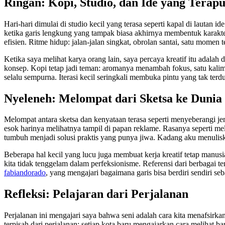
Ringan: Kopi, Studio, dan Ide yang Terap
Hari-hari dimulai di studio kecil yang terasa seperti kapal di lautan
ketika garis lengkung yang tampak biasa akhirnya membentuk karakter
efisien. Ritme hidup: jalan-jalan singkat, obrolan santai, satu momen
Ketika saya melihat karya orang lain, saya percaya kreatif itu adala
konsep. Kopi tetap jadi teman: aromanya menambah fokus, satu kalima
selalu sempurna. Iterasi kecil seringkali membuka pintu yang tak terd
Nyeleneh: Melompat dari Sketsa ke Dunia
Melompat antara sketsa dan kenyataan terasa seperti menyeberangi j
esok harinya melihatnya tampil di papan reklame. Rasanya seperti meli
tumbuh menjadi solusi praktis yang punya jiwa. Kadang aku menuliska
Beberapa hal kecil yang lucu juga membuat kerja kreatif tetap manus
kita tidak tenggelam dalam perfeksionisme. Referensi dari berbagai te
fabiandorado
, yang mengajari bagaimana garis bisa berdiri sendiri seba
Refleksi: Pelajaran dari Perjalanan
Perjalanan ini mengajari saya bahwa seni adalah cara kita menafsirk
terpisah dari perjalanan: setiap kota baru mengajarkan cara melihat b