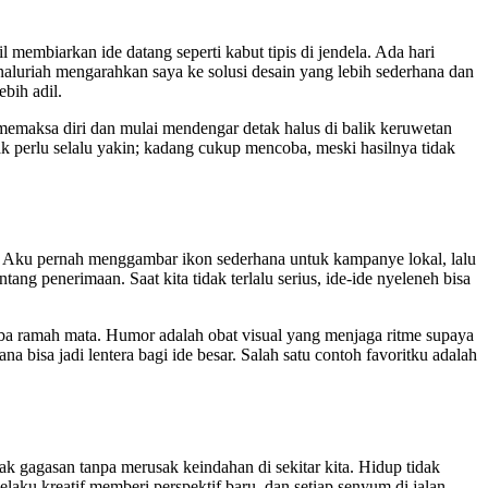
l membiarkan ide datang seperti kabut tipis di jendela. Ada hari
 naluriah mengarahkan saya ke solusi desain yang lebih sederhana dan
ebih adil.
i memaksa diri dan mulai mendengar detak halus di balik keruwetan
ak perlu selalu yakin; kadang cukup mencoba, meski hasilnya tidak
n. Aku pernah menggambar ikon sederhana untuk kampanye lokal, lalu
ang penerimaan. Saat kita tidak terlalu serius, ide-ide nyeleneh bisa
-tiba ramah mata. Humor adalah obat visual yang menjaga ritme supaya
a bisa jadi lentera bagi ide besar. Salah satu contoh favoritku adalah
ak gagasan tanpa merusak keindahan di sekitar kita. Hidup tidak
elaku kreatif memberi perspektif baru, dan setiap senyum di jalan