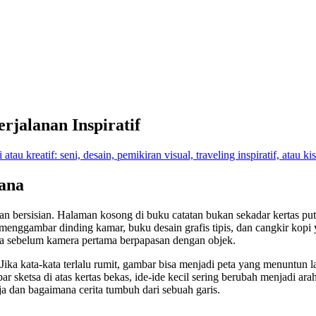
erjalanan Inspiratif
 atau kreatif: seni, desain, pemikiran visual, traveling inspiratif, atau k
hana
erjalan bersisian. Halaman kosong di buku catatan bukan sekadar kertas 
menggambar dinding kamar, buku desain grafis tipis, dan cangkir kopi 
unia sebelum kamera pertama berpapasan dengan objek.
ka kata-kata terlalu rumit, gambar bisa menjadi peta yang menuntun la
etsa di atas kertas bekas, ide-ide kecil sering berubah menjadi arah ba
a dan bagaimana cerita tumbuh dari sebuah garis.