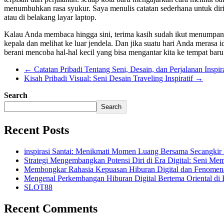
menumbuhkan rasa syukur. Saya menulis catatan sederhana untuk diri se
atau di belakang layar laptop.
Kalau Anda membaca hingga sini, terima kasih sudah ikut menumpang dal
kepala dan melihat ke luar jendela. Dan jika suatu hari Anda merasa 
berani mencoba hal-hal kecil yang bisa mengantar kita ke tempat baru
←
Catatan Pribadi Tentang Seni, Desain, dan Perjalanan Inspira
Kisah Pribadi Visual: Seni Desain Traveling Inspiratif
→
Search
Search
Recent Posts
inspirasi Santai: Menikmati Momen Luang Bersama Secangkir 
Strategi Mengembangkan Potensi Diri di Era Digital: Seni M
Membongkar Rahasia Kepuasan Hiburan Digital dan Fenomen
Mengenal Perkembangan Hiburan Digital Bertema Oriental di
SLOT88
Recent Comments