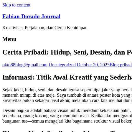
Skip to content
Fabian Dorado Journal
Kreativitas, Perjalanan, dan Cerita Kehidupan
Menu
Cerita Pribadi: Hidup, Seni, Desain, dan P
okto88blog@gmail.com
Uncategorized
October 20, 2025
Blog pribadi
Informasi: Titik Awal Kreatif yang Seder
Sejak kecil, hidup, seni, dan desain terasa seperti tiga jalur yang b
menaruh mimpi di atas meja. Saya tumbuh di antara poster kota yang 
kreativitas bukan sekadar hasil akhir, melainkan cara kita melihat d
Desain bagiku adalah bahasa visual untuk meredam kekacauan batin. Ji
sederhana, ruang kosong yang menuntun mata. Ketika aku menggambar sk
bangunan tua—semua mengajari kita bagaimana struktur visual bekerj