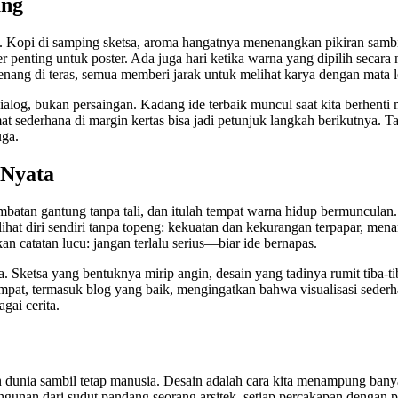
ung
 ide. Kopi di samping sketsa, aroma hangatnya menenangkan pikiran sambi
 penting untuk poster. Ada juga hari ketika warna yang dipilih secara
 tenang di teras, semua memberi jarak untuk melihat karya dengan mata l
h dialog, bukan persaingan. Kadang ide terbaik muncul saat kita berhent
t sederhana di margin kertas bisa jadi petunjuk langkah berikutnya. T
uga.
 Nyata
embatan gantung tanpa tali, dan itulah tempat warna hidup bermuncula
hat diri sendiri tanpa topeng: kekuatan dan kekurangan terpapar, menant
n catatan lucu: jangan terlalu serius—biar ide bernapas.
ia. Sketsa yang bentuknya mirip angin, desain yang tadinya rumit tiba
mpat, termasuk blog yang baik, mengingatkan bahwa visualisasi sederhan
gai cerita.
an dunia sambil tetap manusia. Desain adalah cara kita menampung bany
angunan dari sudut pandang seorang arsitek, setiap percakapan dengan p