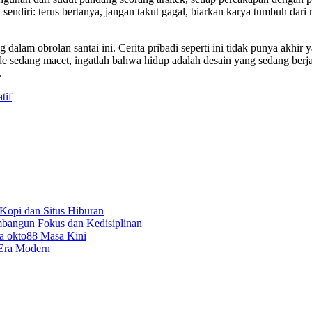
ndiri: terus bertanya, jangan takut gagal, biarkan karya tumbuh dari r
am obrolan santai ini. Cerita pribadi seperti ini tidak punya akhir ya
ide sedang macet, ingatlah bahwa hidup adalah desain yang sedang berj
.
tif
Kopi dan Situs Hiburan
embangun Fokus dan Kedisiplinan
a okto88 Masa Kini
 Era Modern