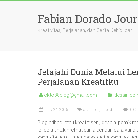
Skip
to
Fabian Dorado Jour
content
Kreativitas, Perjalanan, dan Cerita Kehidupan
Jelajahi Dunia Melalui Len
Perjalanan Kreatifku
okto88blog@gmail.com
desain pemi
July 24, 2025
atau
,
blog
,
pribadi
0 Co
Blog pribadi atau kreatif: seni, desain, pemikiran
jendela untuk melihat dunia dengan cara yang 
yang kita temui, membawa cerita yang tak tern