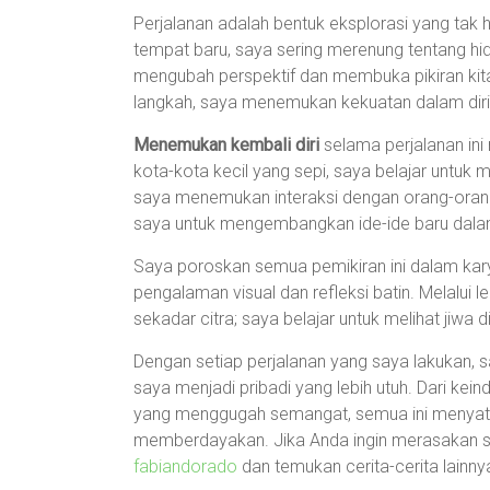
Perjalanan adalah bentuk eksplorasi yang tak h
tempat baru, saya sering merenung tentang hi
mengubah perspektif dan membuka pikiran kita 
langkah, saya menemukan kekuatan dalam diri 
Menemukan kembali diri
selama perjalanan in
kota-kota kecil yang sepi, saya belajar untuk 
saya menemukan interaksi dengan orang-orang 
saya untuk mengembangkan ide-ide baru dala
Saya poroskan semua pemikiran ini dalam kary
pengalaman visual dan refleksi batin. Melalui l
sekadar citra; saya belajar untuk melihat jiwa di
Dengan setiap perjalanan yang saya lakukan
saya menjadi pribadi yang lebih utuh. Dari k
yang menggugah semangat, semua ini menyatu 
memberdayakan. Jika Anda ingin merasakan set
fabiandorado
dan temukan cerita-cerita lainn