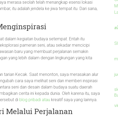
aya merasa seolah telah menangkap esensi lokasi
M
ar; itu adalah jendela ke jiwa tempat itu. Dari sana,
L
enginspirasi
ส
ibat dalam kegiatan budaya setempat. Entah itu
Sl
geksplorasi pameran seni, atau sekadar mencicipi
wawasan baru yang membuat perjalanan semakin
gan yang lebih dalam dengan lingkungan yang kita
m
ju
han tarian Kecak. Saat menonton, saya merasakan alur
engubah cara saya melihat seni dan memberi inspirasi
antara seni dan desain dalam budaya suatu daerah
sl
bagikan cerita ini kepada dunia. Oleh karena itu, saya
B
ersebut di
blog pribadi atau
kreatif saya yang lainnya.
v
 Melalui Perjalanan