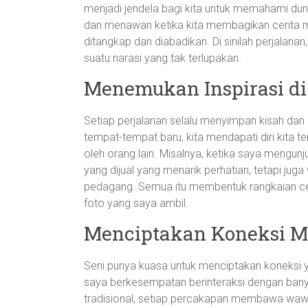
menjadi jendela bagi kita untuk memahami dun
dan menawan ketika kita membagikan cerita m
ditangkap dan diabadikan. Di sinilah perjalan
suatu narasi yang tak terlupakan.
Menemukan Inspirasi di
Setiap perjalanan selalu menyimpan kisah dan p
tempat-tempat baru, kita mendapati diri kita te
oleh orang lain. Misalnya, ketika saya mengunj
yang dijual yang menarik perhatian, tetapi ju
pedagang. Semua itu membentuk rangkaian ceri
foto yang saya ambil.
Menciptakan Koneksi Me
Seni punya kuasa untuk menciptakan koneksi 
saya berkesempatan berinteraksi dengan banyak
tradisional, setiap percakapan membawa waw