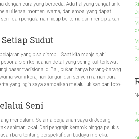
ia dengan cara yang berbeda. Ada hal yang sangat unik
S
elalui lensa: momen, warna, dan emosi yang dapat
D
an, seni, dan pengalaman hidup bertemu dan menciptakan
M
d
 Setiap Sudut
M
B
elajaran yang bisa diambil. Saat kita menjelajahi
S
rpesona oleh keindahan detail yang sering kali terlewat
ungi pasar tradisional di Bali, bukan hanya barang-barang
ga warna-warni kerajinan tangan dan senyum ramah para
ta yang ingin saya sampaikan melalui lukisan dan foto-
N
lalui Seni
h
yang mendalam. Selama perjalanan saya di Jepang,
v
 seniman lokal. Dari pengrajin keramik hingga pelukis
asan baru tentang perspektif dan budaya mereka.
O