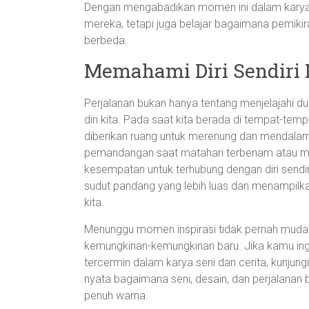
Dengan mengabadikan momen ini dalam karya s
mereka, tetapi juga belajar bagaimana pemikir
berbeda.
Memahami Diri Sendiri 
Perjalanan bukan hanya tentang menjelajahi duni
diri kita. Pada saat kita berada di tempat-tempa
diberikan ruang untuk merenung dan mendalami
pemandangan saat matahari terbenam atau menu
kesempatan untuk terhubung dengan diri sendiri
sudut pandang yang lebih luas dan menampilka
kita.
Menunggu momen inspirasi tidak pernah mudah,
kemungkinan-kemungkinan baru. Jika kamu in
tercermin dalam karya seni dan cerita, kunjung
nyata bagaimana seni, desain, dan perjalanan
penuh warna.