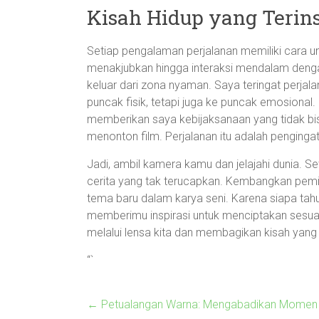
Kisah Hidup yang Terins
Setiap pengalaman perjalanan memiliki cara u
menakjubkan hingga interaksi mendalam dengan
keluar dari zona nyaman. Saya teringat perj
puncak fisik, tetapi juga ke puncak emosional.
memberikan saya kebijaksanaan yang tidak b
menonton film. Perjalanan itu adalah penginga
Jadi, ambil kamera kamu dan jelajahi dunia. 
cerita yang tak terucapkan. Kembangkan pemik
tema baru dalam karya seni. Karena siapa tahu,
memberimu inspirasi untuk menciptakan sesuatu
melalui lensa kita dan membagikan kisah yang 
“`
←
Petualangan Warna: Mengabadikan Momen Me