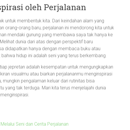
pirasi oleh Perjalanan
nik untuk membentuk kita. Dari keindahan alam yang
 orang-orang baru, perjalanan ini mendorong kita untuk
alanan mendaki gunung yang membawa saya tak hanya ke
 Melihat dunia dari atas dengan perspektif baru
isa didapatkan hanya dengan membaca buku atau
t bahwa hidup ini adalah seni yang terus berkembang.
Setiap jepretan adalah kesempatan untuk mengungkapkan
iran visualmu atau biarkan perjalananmu menginspirasi
 mungkin pengalaman keluar dari rutinitas bisa
 yang tak terduga. Mari kita terus menjelajahi dunia
menginspirasi.
lalui Seni dan Cerita Perjalanan