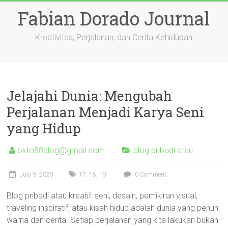
Skip
Fabian Dorado Journal
to
content
Kreativitas, Perjalanan, dan Cerita Kehidupan
Jelajahi Dunia: Mengubah
Perjalanan Menjadi Karya Seni
yang Hidup
okto88blog@gmail.com
blog pribadi atau
July 9, 2025
17
,
18
,
19
0 Comment
Blog pribadi atau kreatif: seni, desain, pemikiran visual,
traveling inspiratif, atau kisah hidup adalah dunia yang penuh
warna dan cerita. Setiap perjalanan yang kita lakukan bukan