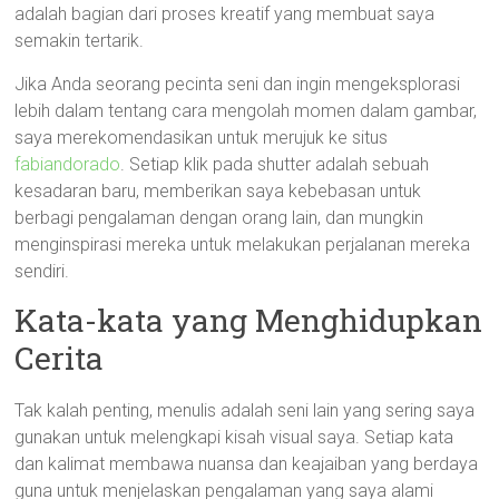
adalah bagian dari proses kreatif yang membuat saya
semakin tertarik.
Jika Anda seorang pecinta seni dan ingin mengeksplorasi
lebih dalam tentang cara mengolah momen dalam gambar,
saya merekomendasikan untuk merujuk ke situs
fabiandorado
. Setiap klik pada shutter adalah sebuah
kesadaran baru, memberikan saya kebebasan untuk
berbagi pengalaman dengan orang lain, dan mungkin
menginspirasi mereka untuk melakukan perjalanan mereka
sendiri.
Kata-kata yang Menghidupkan
Cerita
Tak kalah penting, menulis adalah seni lain yang sering saya
gunakan untuk melengkapi kisah visual saya. Setiap kata
dan kalimat membawa nuansa dan keajaiban yang berdaya
guna untuk menjelaskan pengalaman yang saya alami