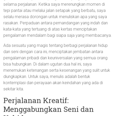
selama perjalanan. Ketika saya merenungkan momen di
tepi pantai atau melalui jalan setapak yang berbatu, saya
selalu merasa dorongan untuk menuliskan apa yang saya
rasakan. Perpaduan antara pemandangan yang indah dan
kata-kata yang tertuang di atas kertas menciptakan
pengalaman mendalam bagi siapa saja yang membacanya.
Ada sesuatu yang magis tentang berbagi perjalanan hidup
dan seni dengan cara ini, menciptakan jembatan antara
pengalaman pribadi dan keuniversalan yang semua orang
bisa hubungkan. Di dalam ugutan dua hal ini, saya
menemukan ketenangan serta kesenangan yang sulit untuk
diungkapkan. Untuk saya, menulis adalah bentuk
kontemplasi dan perayaan akan keindahan yang ada di
sekitar kita.
Perjalanan Kreatif:
Menggabungkan Seni dan