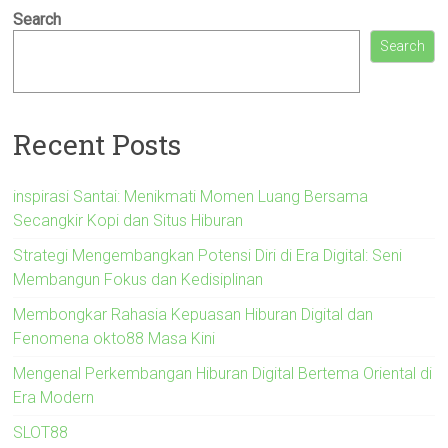
Search
Search
Recent Posts
inspirasi Santai: Menikmati Momen Luang Bersama
Secangkir Kopi dan Situs Hiburan
Strategi Mengembangkan Potensi Diri di Era Digital: Seni
Membangun Fokus dan Kedisiplinan
Membongkar Rahasia Kepuasan Hiburan Digital dan
Fenomena okto88 Masa Kini
Mengenal Perkembangan Hiburan Digital Bertema Oriental di
Era Modern
SLOT88