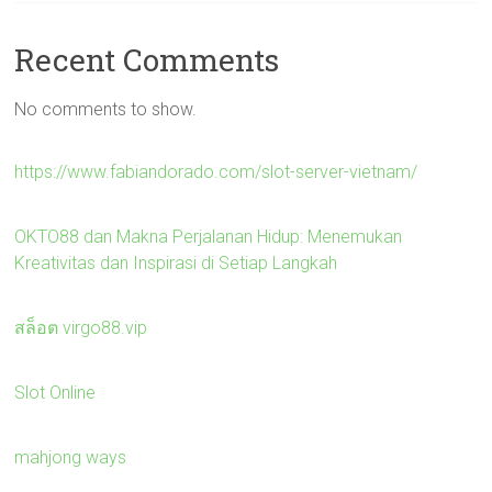
Recent Comments
No comments to show.
https://www.fabiandorado.com/slot-server-vietnam/
OKTO88 dan Makna Perjalanan Hidup: Menemukan
Kreativitas dan Inspirasi di Setiap Langkah
สล็อต virgo88.vip
Slot Online
mahjong ways