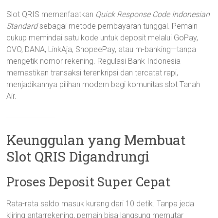
Slot QRIS memanfaatkan
Quick Response Code Indonesian
Standard
sebagai metode pembayaran tunggal. Pemain
cukup memindai satu kode untuk deposit melalui GoPay,
OVO, DANA, LinkAja, ShopeePay, atau m-banking—tanpa
mengetik nomor rekening. Regulasi Bank Indonesia
memastikan transaksi terenkripsi dan tercatat rapi,
menjadikannya pilihan modern bagi komunitas slot Tanah
Air.
Keunggulan yang Membuat
Slot QRIS Digandrungi
Proses Deposit Super Cepat
Rata-rata saldo masuk kurang dari 10 detik. Tanpa jeda
kliring antarrekening, pemain bisa langsung memutar