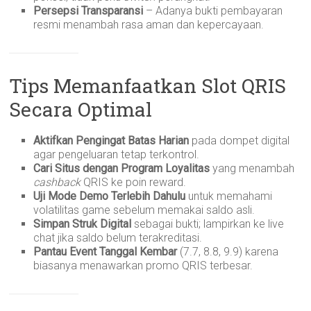
Persepsi Transparansi
– Adanya bukti pembayaran
resmi menambah rasa aman dan kepercayaan.
Tips Memanfaatkan Slot QRIS
Secara Optimal
Aktifkan Pengingat Batas Harian
pada dompet digital
agar pengeluaran tetap terkontrol.
Cari Situs dengan Program Loyalitas
yang menambah
cashback
QRIS ke poin reward.
Uji Mode Demo Terlebih Dahulu
untuk memahami
volatilitas game sebelum memakai saldo asli.
Simpan Struk Digital
sebagai bukti; lampirkan ke live
chat jika saldo belum terakreditasi.
Pantau Event Tanggal Kembar
(7.7, 8.8, 9.9) karena
biasanya menawarkan promo QRIS terbesar.