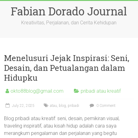
Skip
Fabian Dorado Journal
to
content
Kreativitas, Perjalanan, dan Cerita Kehidupan
Menelusuri Jejak Inspirasi: Seni,
Desain, dan Petualangan dalam
Hidupku
okto88blog@gmail.com
pribadi atau kreatif
July 22, 2025
atau
,
blog
,
pribadi
0 Comment
Blog pribadi atau kreatif: seni, desain, pemikiran visual,
traveling inspiratif, atau kisah hidup adalah cara saya
merangkum pengalaman dan perjalanan yang begitu