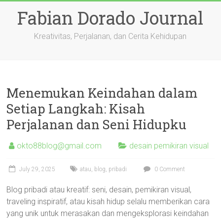
Skip
Fabian Dorado Journal
to
content
Kreativitas, Perjalanan, dan Cerita Kehidupan
Menemukan Keindahan dalam
Setiap Langkah: Kisah
Perjalanan dan Seni Hidupku
okto88blog@gmail.com
desain pemikiran visual
July 29, 2025
atau
,
blog
,
pribadi
0 Comment
Blog pribadi atau kreatif: seni, desain, pemikiran visual,
traveling inspiratif, atau kisah hidup selalu memberikan cara
yang unik untuk merasakan dan mengeksplorasi keindahan