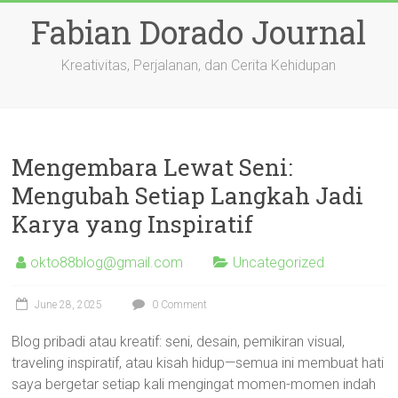
Skip
Fabian Dorado Journal
to
content
Kreativitas, Perjalanan, dan Cerita Kehidupan
Mengembara Lewat Seni:
Mengubah Setiap Langkah Jadi
Karya yang Inspiratif
okto88blog@gmail.com
Uncategorized
June 28, 2025
0 Comment
Blog pribadi atau kreatif: seni, desain, pemikiran visual,
traveling inspiratif, atau kisah hidup—semua ini membuat hati
saya bergetar setiap kali mengingat momen-momen indah