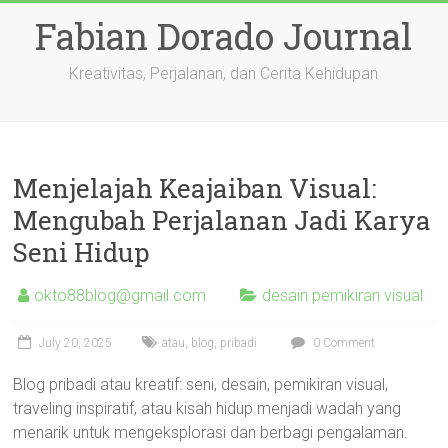
Skip
Fabian Dorado Journal
to
content
Kreativitas, Perjalanan, dan Cerita Kehidupan
Menjelajah Keajaiban Visual:
Mengubah Perjalanan Jadi Karya
Seni Hidup
okto88blog@gmail.com
desain pemikiran visual
July 20, 2025
atau
,
blog
,
pribadi
0 Comment
Blog pribadi atau kreatif: seni, desain, pemikiran visual,
traveling inspiratif, atau kisah hidup menjadi wadah yang
menarik untuk mengeksplorasi dan berbagi pengalaman.