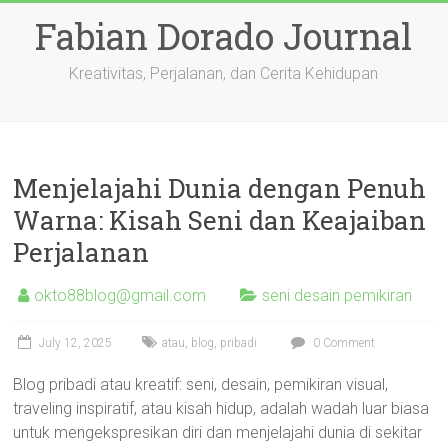
Skip
Fabian Dorado Journal
to
content
Kreativitas, Perjalanan, dan Cerita Kehidupan
Menjelajahi Dunia dengan Penuh
Warna: Kisah Seni dan Keajaiban
Perjalanan
okto88blog@gmail.com
seni desain pemikiran
July 12, 2025
atau
,
blog
,
pribadi
0 Comment
Blog pribadi atau kreatif: seni, desain, pemikiran visual,
traveling inspiratif, atau kisah hidup, adalah wadah luar biasa
untuk mengekspresikan diri dan menjelajahi dunia di sekitar