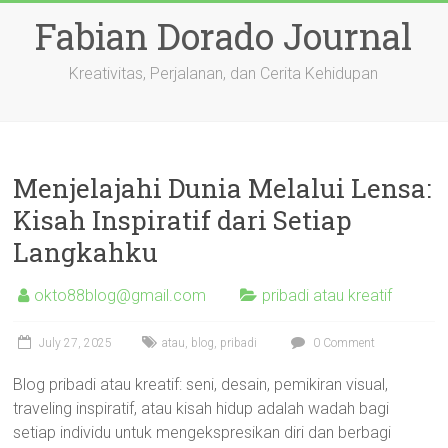
Skip
Fabian Dorado Journal
to
content
Kreativitas, Perjalanan, dan Cerita Kehidupan
Menjelajahi Dunia Melalui Lensa:
Kisah Inspiratif dari Setiap
Langkahku
okto88blog@gmail.com
pribadi atau kreatif
July 27, 2025
atau
,
blog
,
pribadi
0 Comment
Blog pribadi atau kreatif: seni, desain, pemikiran visual,
traveling inspiratif, atau kisah hidup adalah wadah bagi
setiap individu untuk mengekspresikan diri dan berbagi