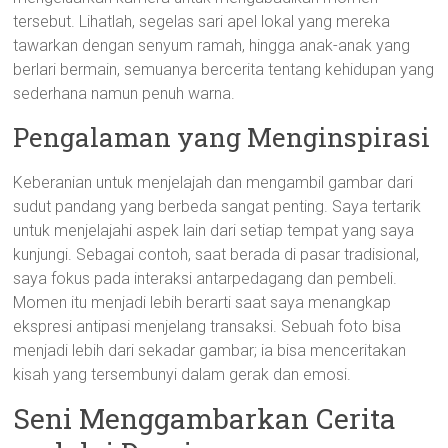
tersebut. Lihatlah, segelas sari apel lokal yang mereka
tawarkan dengan senyum ramah, hingga anak-anak yang
berlari bermain, semuanya bercerita tentang kehidupan yang
sederhana namun penuh warna.
Pengalaman yang Menginspirasi
Keberanian untuk menjelajah dan mengambil gambar dari
sudut pandang yang berbeda sangat penting. Saya tertarik
untuk menjelajahi aspek lain dari setiap tempat yang saya
kunjungi. Sebagai contoh, saat berada di pasar tradisional,
saya fokus pada interaksi antarpedagang dan pembeli.
Momen itu menjadi lebih berarti saat saya menangkap
ekspresi antipasi menjelang transaksi. Sebuah foto bisa
menjadi lebih dari sekadar gambar; ia bisa menceritakan
kisah yang tersembunyi dalam gerak dan emosi.
Seni Menggambarkan Cerita