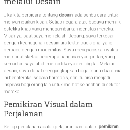
melalui Desain
Jika kita berbicara tentang
desain
, ada seribu cara untuk
menyampaikan kisah. Setiap negara atau budaya memiliki
estetika khas yang menggambarkan identitas mereka.
Misalnya, saat saya menjelajahi Jepang, saya terkesan
dengan keanggunan desain arsitektur tradisional yang
berpadu dengan modernitas. Saya menghabiskan waktu
membuat sketsa beberapa bangunan yang indah, yang
kemudian saya ubah menjadi karya seni digital. Melalui
desain, saya dapat mengungkapkan bagaimana dua dunia
ini berinteraksi secara harmonis, dan itu bisa menjadi
inspirasi bagi orang lain untuk melihat keindahan di sekitar
mereka.
Pemikiran Visual dalam
Perjalanan
Setiap perjalanan adalah pelajaran baru dalam
pemikiran