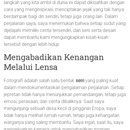
langkah yang kita ambil di dunia ini dapat dikisahkan dengan
cara yang menginspirasi, menciptakan jejak yang tak hanya
berdampak bagi diri sendiri, tetapi juga orang lain. Dalam
perjalanan saya, saya menemukan bahwa setiap sudut yang
dijelajahi memiliki cerita tersendiri, dan seni serta desain
dapat membantu kami mengungkapkan kisah-kisah
tersebut dengan lebih hidup.
Mengabadikan Kenangan
Melalui Lensa
Fotografi adalah salah satu bentuk
seni
yang paling kuat
dalam mendokumentasikan pengalaman perjalanan. Setiap
jepretan tidak hanya menunjukkan pemandangan, tetapi juga
emosi, perasaan, dan cerita dibaliknya. Saat saya
mengunjungi sebuah desa kecil di pinggiran Eropa, saya
tidak hanya melihat rumah-rumah, tetapi juga kehangatan
warganya yang saling membantu. Saya ingat, saat itu, saya
mengeluarkan kamera untuk mengabadikan momen