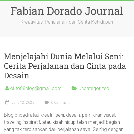
Skip
Fabian Dorado Journal
to
content
Kreativitas, Perjalanan, dan Cerita Kehidupan
Menjelajahi Dunia Melalui Seni:
Cerita Perjalanan dan Cinta pada
Desain
okto88blog@gmail.com
Uncategorized
June 12, 2025
0 Comment
Blog pribadi atau kreatif: seni, desain, pemikiran visual,
traveling inspiratif, atau kisah hidup telah menjadi bagian
yang tak terpisahkan dari perjalanan saya. Seiring dengan