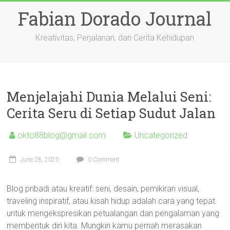
Skip
Fabian Dorado Journal
to
content
Kreativitas, Perjalanan, dan Cerita Kehidupan
Menjelajahi Dunia Melalui Seni:
Cerita Seru di Setiap Sudut Jalan
okto88blog@gmail.com
Uncategorized
June 28, 2025
0 Comment
Blog pribadi atau kreatif: seni, desain, pemikiran visual,
traveling inspiratif, atau kisah hidup adalah cara yang tepat
untuk mengekspresikan petualangan dan pengalaman yang
membentuk diri kita. Mungkin kamu pernah merasakan