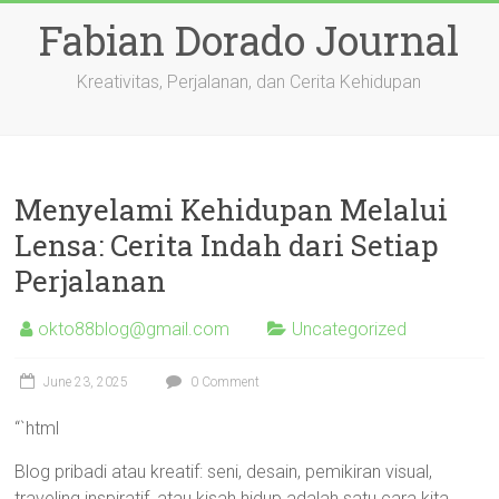
Skip
Fabian Dorado Journal
to
content
Kreativitas, Perjalanan, dan Cerita Kehidupan
Menyelami Kehidupan Melalui
Lensa: Cerita Indah dari Setiap
Perjalanan
okto88blog@gmail.com
Uncategorized
June 23, 2025
0 Comment
“`html
Blog pribadi atau kreatif: seni, desain, pemikiran visual,
traveling inspiratif, atau kisah hidup adalah satu cara kita