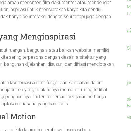
Pengalaman menonton film dokumenter atau mendengar
M
an inspirasi untuk menciptakan karya kita sendiri.
L
idak hanya berinteraksi dengan seni tetapi juga dengan
ส
yang Menginspirasi
Sl
udut ruangan, bangunan, atau bahkan website memiliki
 kita sering terpesona dengan desain arsitektur yang
-bangunan dijalankan, disusun, dan dihiasi menciptakan
m
ju
dalah kombinasi antara fungsi dan keindahan dalam
menjadi tren yang tidak hanya membuat ruang terlihat
agi penghuninya. Ini tentu menjadi pelajaran berharga
sl
nciptakan suasana yang harmonis.
B
ual Motion
v
ta yang kita kunjungi membawa inspirasi baru.