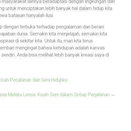
a masyarakat lainnya beradaptasi dengan lingkungan dan
ong untuk menciptakan lebih banyak hal dalam hidup kita
hwa batasan hanyalah ilusi.
kup dengan terbuka terhadap pengalaman dan berani
ajaiban dunia. Semakin kita menjelajah, semakin kita
irasi di sekitar kita. Untuk itu, mari kita terus
sembari mengingat bahwa kehidupan adalah kanvas
sendiri. Anda bisa melihat lebih banyak kreasi saya di
sah Perjalanan dan Seni Hidupku
unia Melalui Lensa: Kisah Seni dalam Setiap Perjalanan
→