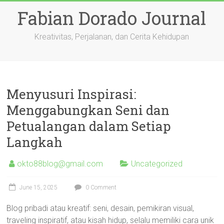
Skip
Fabian Dorado Journal
to
content
Kreativitas, Perjalanan, dan Cerita Kehidupan
Menyusuri Inspirasi:
Menggabungkan Seni dan
Petualangan dalam Setiap
Langkah
okto88blog@gmail.com
Uncategorized
June 15, 2025
0 Comment
Blog pribadi atau kreatif: seni, desain, pemikiran visual,
traveling inspiratif, atau kisah hidup, selalu memiliki cara unik