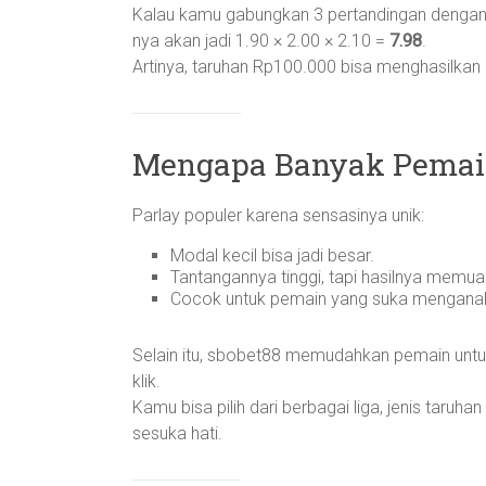
Kalau kamu gabungkan 3 pertandingan dengan 
nya akan jadi 1.90 × 2.00 × 2.10 =
7.98
.
Artinya, taruhan Rp100.000 bisa menghasilka
Mengapa Banyak Pemain
Parlay populer karena sensasinya unik:
Modal kecil bisa jadi besar.
Tantangannya tinggi, tapi hasilnya memua
Cocok untuk pemain yang suka menganalis
Selain itu, sbobet88 memudahkan pemain unt
klik.
Kamu bisa pilih dari berbagai liga, jenis taruh
sesuka hati.