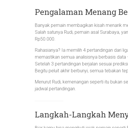
Pengalaman Menang Bes
Banyak pemain membagikan kisah menarik mer
Salah satunya Rudi, pemain asal Surabaya, yan
Rp50.000.
Rahasianya? Ia memilih 4 pertandingan dari l
memastikan semua analisisnya berbasis data
Setelah 3 pertandingan berjalan sesuai prediksi
Begitu peluit akhir berbunyi, semua tebakan te
Menurut Rudi, kemenangan seperti itu bukan se
jadwal pertandingan.
Langkah-Langkah Menyu
Biar kamu bisa mengikuti jejak pemain seperti