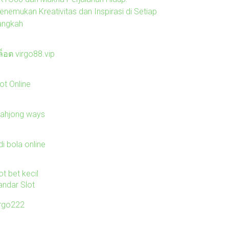
enemukan Kreativitas dan Inspirasi di Setiap
angkah
ล็อต virgo88.vip
ot Online
ahjong ways
di bola online
ot bet kecil
andar Slot
irgo222