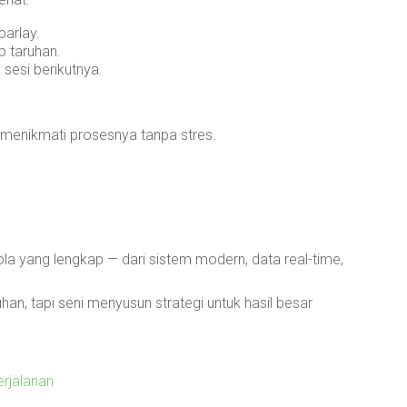
arlay.
p taruhan.
sesi berikutnya.
 menikmati prosesnya tanpa stres.
 yang lengkap — dari sistem modern, data real-time,
an, tapi seni menyusun strategi untuk hasil besar
erjalanan