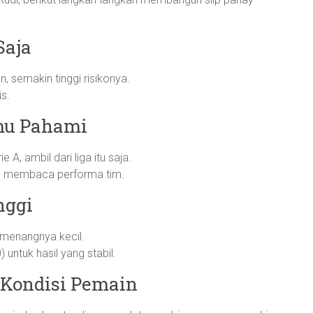
Saja
 semakin tinggi risikonya.
is.
amu Pahami
 A, ambil dari liga itu saja.
m membaca performa tim.
nggi
menangnya kecil.
ntuk hasil yang stabil.
 Kondisi Pemain