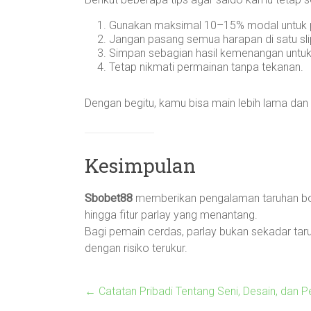
Gunakan maksimal 10–15% modal untuk p
Jangan pasang semua harapan di satu sli
Simpan sebagian hasil kemenangan untuk 
Tetap nikmati permainan tanpa tekanan.
Dengan begitu, kamu bisa main lebih lama dan
Kesimpulan
Sbobet88
memberikan pengalaman taruhan bola
hingga fitur parlay yang menantang.
Bagi pemain cerdas, parlay bukan sekadar taruh
dengan risiko terukur.
←
Catatan Pribadi Tentang Seni, Desain, dan P