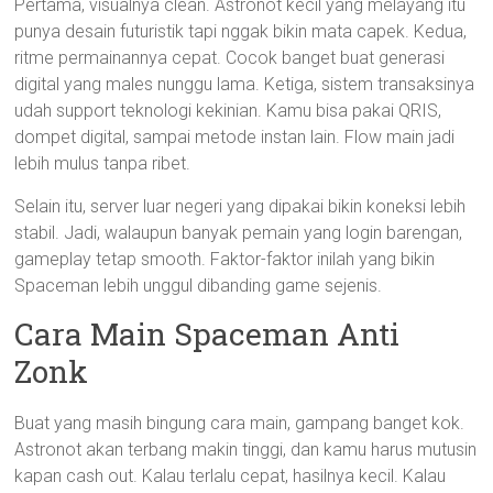
Pertama, visualnya clean. Astronot kecil yang melayang itu
punya desain futuristik tapi nggak bikin mata capek. Kedua,
ritme permainannya cepat. Cocok banget buat generasi
digital yang males nunggu lama. Ketiga, sistem transaksinya
udah support teknologi kekinian. Kamu bisa pakai QRIS,
dompet digital, sampai metode instan lain. Flow main jadi
lebih mulus tanpa ribet.
Selain itu, server luar negeri yang dipakai bikin koneksi lebih
stabil. Jadi, walaupun banyak pemain yang login barengan,
gameplay tetap smooth. Faktor-faktor inilah yang bikin
Spaceman lebih unggul dibanding game sejenis.
Cara Main Spaceman Anti
Zonk
Buat yang masih bingung cara main, gampang banget kok.
Astronot akan terbang makin tinggi, dan kamu harus mutusin
kapan cash out. Kalau terlalu cepat, hasilnya kecil. Kalau