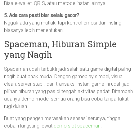
Bisa e-wallet, QRIS, atau metode instan lainnya.
5. Ada cara pasti biar selalu gacor?
Nggak ada yang mutlak, tapi kontrol emosi dan insting
biasanya lebih menentukan.
Spaceman, Hiburan Simple
yang Nagih
Spaceman udah terbukti jadi salah satu game digital paling
nagih buat anak muda. Dengan gameplay simpel, visual
clean, server stabil, dan transaksi instan, game ini udah jadi
pilihan hiburan yang pas di tengah aktivitas padat. Ditambah
adanya demo mode, semua orang bisa coba tanpa takut
rugi duluan.
Buat yang pengen merasakan sensasi serunya, tinggal
cobain langsung lewat
demo slot spaceman
.