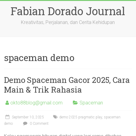
Skip
Fabian Dorado Journal
to
content
Kreativitas, Perjalanan, dan Cerita Kehidupan
spaceman demo
Demo Spaceman Gacor 2025, Cara
Main & Trik Rahasia
okto88blog@gmail.com
Spaceman
September 10, 2025
demo 2025 pragmatic play
,
spaceman
demo
0 Comment