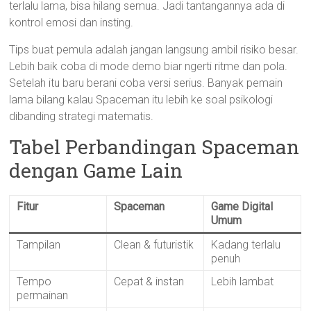
terlalu lama, bisa hilang semua. Jadi tantangannya ada di
kontrol emosi dan insting.
Tips buat pemula adalah jangan langsung ambil risiko besar.
Lebih baik coba di mode demo biar ngerti ritme dan pola.
Setelah itu baru berani coba versi serius. Banyak pemain
lama bilang kalau Spaceman itu lebih ke soal psikologi
dibanding strategi matematis.
Tabel Perbandingan Spaceman
dengan Game Lain
Fitur
Spaceman
Game Digital
Umum
Tampilan
Clean & futuristik
Kadang terlalu
penuh
Tempo
Cepat & instan
Lebih lambat
permainan