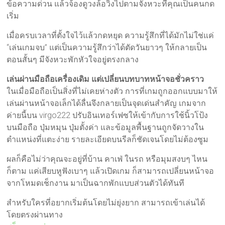
ข้อความด่วน แล้วจ้องดูวงล้อวิ่งไปตามจังหวะที่คุณเป็นคนกด
เริ่ม
เมื่อครบเวลาที่ตั้งใจไว้แล้วกดหยุด ความรู้สึกที่ได้มักไม่ใช่แค่
“เล่นเกมจบ” แต่เป็นความรู้สึกว่าได้ตัดวันยาวๆ ให้กลายเป็น
ตอนสั้นๆ มีจังหวะพักหัวใจอยู่ตรงกลาง
เล่นผ่านมือถือเครื่องเดิม แต่เปลี่ยนบทบาทหน้าจอชั่วคราว
ในเมื่อมือถือเป็นสิ่งที่ไม่เคยห่างตัว การที่เกมถูกออกแบบมาให้
เล่นผ่านหน้าจอเล็กได้ลื่นจึงกลายเป็นจุดเด่นสำคัญ เกมจาก
ค่ายนี้บน virgo222 ปรับอินเทอร์เฟซให้เข้ากับการใช้นิ้วโป้ง
บนมือถือ ปุ่มหมุน ปุ่มตั้งค่า และข้อมูลพื้นฐานถูกจัดวางใน
ตำแหน่งที่แตะง่าย รายละเอียดบนรีลก็ชัดเจนโดยไม่ต้องซูม
ผลก็คือไม่ว่าคุณจะอยู่ที่บ้าน คาเฟ่ ในรถ หรือมุมสงบๆ ไหน
ก็ตาม แค่เสียบหูฟังเบาๆ แล้วเปิดเกม ก็สามารถเปลี่ยนหน้าจอ
จากโหมดเช็กงาน มาเป็นฉากพักแบบส่วนตัวได้ทันที
สำหรับใครที่อยากเริ่มต้นโดยไม่ยุ่งยาก สามารถเข้าเล่นได้
โดยตรงผ่านทาง