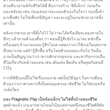
ส่วนที่บาลานซ์กับชีวิตได้ดี คือการสร้าง “พิธีเล็กๆ” ก่อนเริ่ม
และหลังจบ เช่น ก่อนเล่นอาจจะบอกตัวเองในใจว่า รอบนี้เข้า
มาเพื่อพัก ไม่ใช่เพื่อหนีปัญหา และจะอยู่ในเกมช่วงเวลาหนึ่ง
เท่านั้น
หลังจากครบเวลาที่ตั้งใจไว้ ไม่ว่าจะได้หรือเสียจะลองหายใจ
ลึกๆ แล้วถามตัวเองสั้นๆ ว่า ตอนนี้รู้สึกยังไง เบาลง หนักขึ้น
หรือเฉยๆ ถ้าเบาลงและรู้สึกโอเค แสดงว่าเราใช้เกมในบทบาท
ที่เหมาะสม แต่ถ้ารู้สึกตื้อ หรือโทษตัวเองเยอะเกินไป วันนั้น
อาจเป็นสัญญาณว่าเราควรพักจากทุกเกม และหากิจกรรมอื่น
ที่ไม่เกี่ยวกับหน้าจอแทน เช่น เดินเล่น ยืดเส้น หรือคุยกับคนที่
ไว้ใจ
การมีพิธีแบบนี้ไม่ใช่เรื่องงมงาย แต่เป็นวิธีนุ่มๆ ในการเตือน
ตัวเองว่าเราต่างหากที่เป็นคนกุมพวงมาลัยชีวิต ไม่ใช่เกมหรือ
วงล้อใดๆ
มอง Pragmatic Play เป็นห้องเล็กๆ ไม่ใช่ทั้งบ้านของชีวิต
สุดท้ายแล้ว เกมจากค่ายไหนก็เป็นแค่ส่วนหนึ่งของชีวิตดิจิทัล