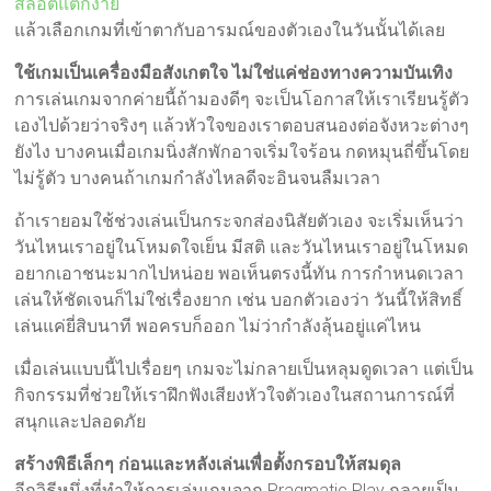
สล็อตแตกง่าย
แล้วเลือกเกมที่เข้าตากับอารมณ์ของตัวเองในวันนั้นได้เลย
ใช้เกมเป็นเครื่องมือสังเกตใจ ไม่ใช่แค่ช่องทางความบันเทิง
การเล่นเกมจากค่ายนี้ถ้ามองดีๆ จะเป็นโอกาสให้เราเรียนรู้ตัว
เองไปด้วยว่าจริงๆ แล้วหัวใจของเราตอบสนองต่อจังหวะต่างๆ
ยังไง บางคนเมื่อเกมนิ่งสักพักอาจเริ่มใจร้อน กดหมุนถี่ขึ้นโดย
ไม่รู้ตัว บางคนถ้าเกมกำลังไหลดีจะอินจนลืมเวลา
ถ้าเรายอมใช้ช่วงเล่นเป็นกระจกส่องนิสัยตัวเอง จะเริ่มเห็นว่า
วันไหนเราอยู่ในโหมดใจเย็น มีสติ และวันไหนเราอยู่ในโหมด
อยากเอาชนะมากไปหน่อย พอเห็นตรงนี้ทัน การกำหนดเวลา
เล่นให้ชัดเจนก็ไม่ใช่เรื่องยาก เช่น บอกตัวเองว่า วันนี้ให้สิทธิ์
เล่นแค่ยี่สิบนาที พอครบก็ออก ไม่ว่ากำลังลุ้นอยู่แค่ไหน
เมื่อเล่นแบบนี้ไปเรื่อยๆ เกมจะไม่กลายเป็นหลุมดูดเวลา แต่เป็น
กิจกรรมที่ช่วยให้เราฝึกฟังเสียงหัวใจตัวเองในสถานการณ์ที่
สนุกและปลอดภัย
สร้างพิธีเล็กๆ ก่อนและหลังเล่นเพื่อตั้งกรอบให้สมดุล
อีกวิธีหนึ่งที่ทำให้การเล่นเกมจาก Pragmatic Play กลายเป็น