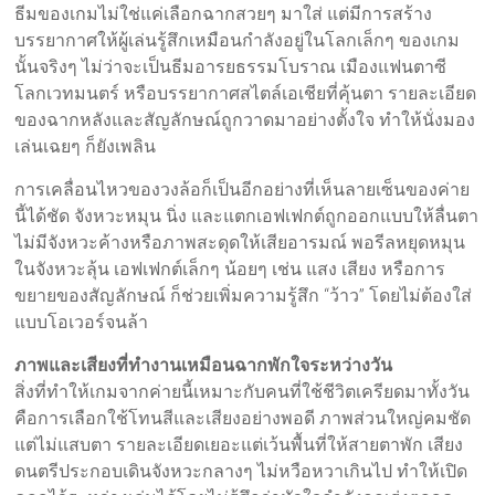
ธีมของเกมไม่ใช่แค่เลือกฉากสวยๆ มาใส่ แต่มีการสร้าง
บรรยากาศให้ผู้เล่นรู้สึกเหมือนกำลังอยู่ในโลกเล็กๆ ของเกม
นั้นจริงๆ ไม่ว่าจะเป็นธีมอารยธรรมโบราณ เมืองแฟนตาซี
โลกเวทมนตร์ หรือบรรยากาศสไตล์เอเชียที่คุ้นตา รายละเอียด
ของฉากหลังและสัญลักษณ์ถูกวาดมาอย่างตั้งใจ ทำให้นั่งมอง
เล่นเฉยๆ ก็ยังเพลิน
การเคลื่อนไหวของวงล้อก็เป็นอีกอย่างที่เห็นลายเซ็นของค่าย
นี้ได้ชัด จังหวะหมุน นิ่ง และแตกเอฟเฟกต์ถูกออกแบบให้ลื่นตา
ไม่มีจังหวะค้างหรือภาพสะดุดให้เสียอารมณ์ พอรีลหยุดหมุน
ในจังหวะลุ้น เอฟเฟกต์เล็กๆ น้อยๆ เช่น แสง เสียง หรือการ
ขยายของสัญลักษณ์ ก็ช่วยเพิ่มความรู้สึก “ว้าว” โดยไม่ต้องใส่
แบบโอเวอร์จนล้า
ภาพและเสียงที่ทำงานเหมือนฉากพักใจระหว่างวัน
สิ่งที่ทำให้เกมจากค่ายนี้เหมาะกับคนที่ใช้ชีวิตเครียดมาทั้งวัน
คือการเลือกใช้โทนสีและเสียงอย่างพอดี ภาพส่วนใหญ่คมชัด
แต่ไม่แสบตา รายละเอียดเยอะแต่เว้นพื้นที่ให้สายตาพัก เสียง
ดนตรีประกอบเดินจังหวะกลางๆ ไม่หวือหวาเกินไป ทำให้เปิด