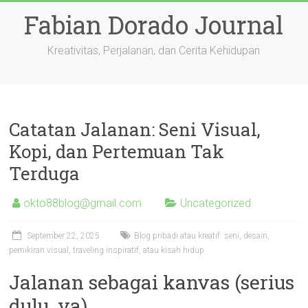
Skip
Fabian Dorado Journal
to
content
Kreativitas, Perjalanan, dan Cerita Kehidupan
Catatan Jalanan: Seni Visual,
Kopi, dan Pertemuan Tak
Terduga
okto88blog@gmail.com
Uncategorized
September 22, 2025
Blog pribadi atau kreatif: seni, desain,
pemikiran visual, traveling inspiratif, atau kisah hidup
Jalanan sebagai kanvas (serius
dulu, ya)