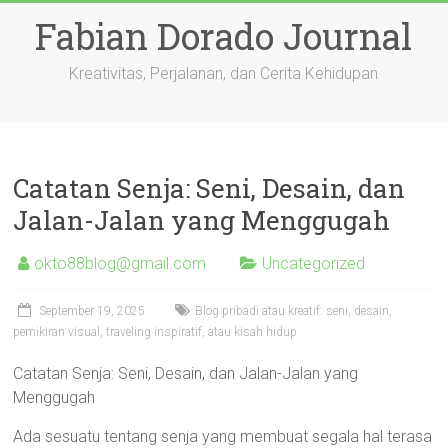
Skip
Fabian Dorado Journal
to
content
Kreativitas, Perjalanan, dan Cerita Kehidupan
Catatan Senja: Seni, Desain, dan
Jalan-Jalan yang Menggugah
okto88blog@gmail.com
Uncategorized
September 19, 2025
Blog pribadi atau kreatif: seni, desain,
pemikiran visual, traveling inspiratif, atau kisah hidup
Catatan Senja: Seni, Desain, dan Jalan-Jalan yang
Menggugah
Ada sesuatu tentang senja yang membuat segala hal terasa