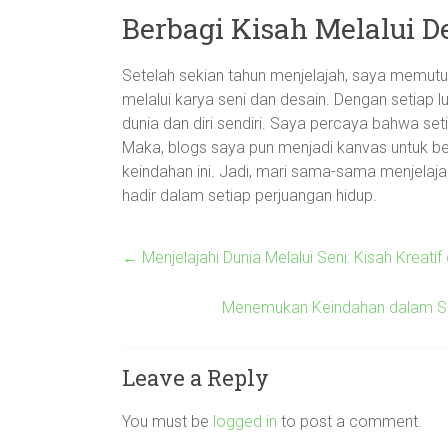
Berbagi Kisah Melalui D
Setelah sekian tahun menjelajah, saya memu
melalui karya seni dan desain. Dengan setiap lu
dunia dan diri sendiri. Saya percaya bahwa set
Maka, blogs saya pun menjadi kanvas untuk b
keindahan ini. Jadi, mari sama-sama menjelaja
hadir dalam setiap perjuangan hidup.
←
Menjelajahi Dunia Melalui Seni: Kisah Kreatif
Menemukan Keindahan dalam Set
Leave a Reply
You must be
logged in
to post a comment.