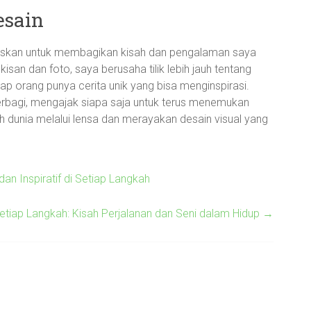
esain
tuskan untuk membagikan kisah dan pengalaman saya
kisan dan foto, saya berusaha tilik lebih jauh tentang
iap orang punya cerita unik yang bisa menginspirasi.
erbagi, mengajak siapa saja untuk terus menemukan
h dunia melalui lensa dan merayakan desain visual yang
 dan Inspiratif di Setiap Langkah
iap Langkah: Kisah Perjalanan dan Seni dalam Hidup
→