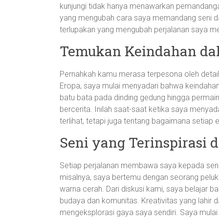
kunjungi tidak hanya menawarkan pemandangan
yang mengubah cara saya memandang seni da
terlupakan yang mengubah perjalanan saya men
Temukan Keindahan dala
Pernahkah kamu merasa terpesona oleh detail k
Eropa, saya mulai menyadari bahwa keindahan 
batu bata pada dinding gedung hingga permai
bercerita. Inilah saat-saat ketika saya menya
terlihat, tetapi juga tentang bagaimana setiap 
Seni yang Terinspirasi d
Setiap perjalanan membawa saya kepada senim
misalnya, saya bertemu dengan seorang pelu
warna cerah. Dari diskusi kami, saya belajar 
budaya dan komunitas. Kreativitas yang lahir 
mengeksplorasi gaya saya sendiri. Saya mulai