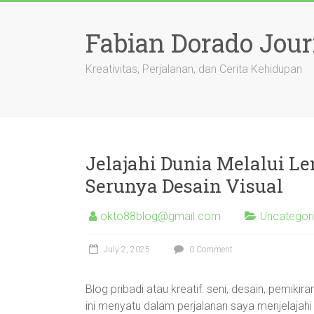
Skip
to
Fabian Dorado Jour
content
Kreativitas, Perjalanan, dan Cerita Kehidupan
Jelajahi Dunia Melalui Le
Serunya Desain Visual
okto88blog@gmail.com
Uncategor
July 2, 2025
0 Comment
Blog pribadi atau kreatif: seni, desain, pemikira
ini menyatu dalam perjalanan saya menjelajahi