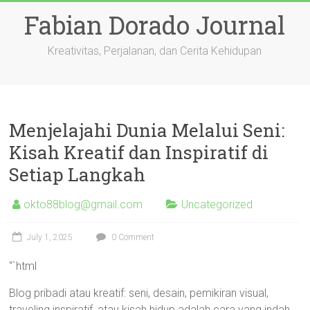
Skip
Fabian Dorado Journal
to
content
Kreativitas, Perjalanan, dan Cerita Kehidupan
Menjelajahi Dunia Melalui Seni:
Kisah Kreatif dan Inspiratif di
Setiap Langkah
okto88blog@gmail.com
Uncategorized
July 1, 2025
0 Comment
“`html
Blog pribadi atau kreatif: seni, desain, pemikiran visual,
traveling inspiratif, atau kisah hidup adalah cara yang indah