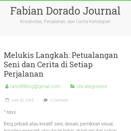
Skip
Fabian Dorado Journal
to
content
Kreativitas, Perjalanan, dan Cerita Kehidupan
Melukis Langkah: Petualangan
Seni dan Cerita di Setiap
Perjalanan
okto88blog@gmail.com
Uncategorized
June 30, 2025
0 Comment
“`html
Blog pribadi atau kreatif: seni, desain, pemikiran visual,
traveling inspiratif, atau kisah hidup. Itulah inti dari setiap