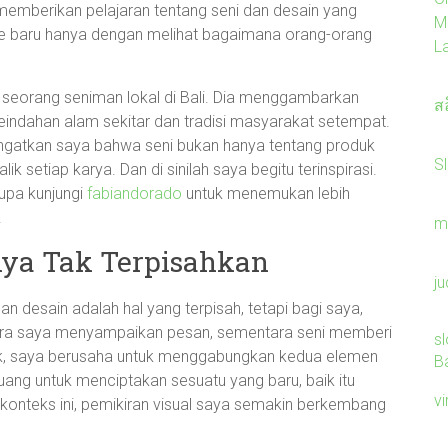
 memberikan pelajaran tentang seni dan desain yang
M
de baru hanya dengan melihat bagaimana orang-orang
L
n seorang seniman lokal di Bali. Dia menggambarkan
ส
 keindahan alam sekitar dan tradisi masyarakat setempat.
ingatkan saya bahwa seni bukan hanya tentang produk
Sl
lik setiap karya. Dan di sinilah saya begitu terinspirasi.
lupa kunjungi
fabiandorado
untuk menemukan lebih
.
m
nya Tak Terpisahkan
ju
n desain adalah hal yang terpisah, tetapi bagi saya,
cara saya menyampaikan pesan, sementara seni memberi
sl
ek, saya berusaha untuk menggabungkan kedua elemen
B
luang untuk menciptakan sesuatu yang baru, baik itu
v
m konteks ini, pemikiran visual saya semakin berkembang