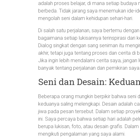
adalah proses belajar, di mana setiap budaya
berbeda. Tidak jarang saya menemukan ide-i
mengolah seni dalam kehidupan sehari-hari.
Di salah satu perjalanan, saya bertemu denga
bagaimana setiap lukisannya terinspirasi dari
Dialog singkat dengan sang seniman itu meng
akhir, tetapi juga tentang proses dan cerita di ba
Jika ingin lebih mendalami cerita saya, jangan 
banyak tentang perjalanan dan pemikiran saya
Seni dan Desain: Kedua
Beberapa orang mungkin berpikir bahwa seni da
keduanya saling melengkapi. Desain adalah 
jiwa pada pesan tersebut. Dalam setiap proy
ini. Saya percaya bahwa setiap hari adalah pe
berupa lukisan, foto, atau desain grafis. Dala
mengikuti pengalaman yang saya alami.