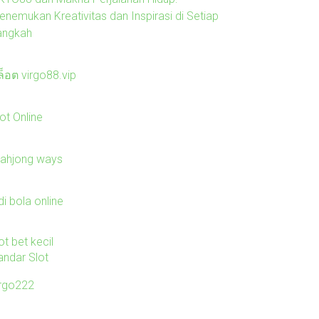
enemukan Kreativitas dan Inspirasi di Setiap
angkah
ล็อต virgo88.vip
ot Online
ahjong ways
di bola online
ot bet kecil
andar Slot
irgo222