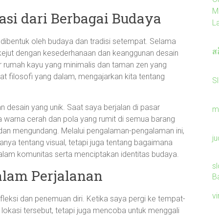
M
asi dari Berbagai Budaya
L
dibentuk oleh budaya dan tradisi setempat. Selama
ส
erkejut dengan kesederhanaan dan keanggunan desain
tur rumah kayu yang minimalis dan taman zen yang
t filosofi yang dalam, mengajarkan kita tentang
Sl
n desain yang unik. Saat saya berjalan di pasar
m
na warna cerah dan pola yang rumit di semua barang
an mengundang. Melalui pengalaman-pengalaman ini,
ju
nya tentang visual, tetapi juga tentang bagaimana
am komunitas serta menciptakan identitas budaya.
sl
alam Perjalanan
B
v
fleksi dan penemuan diri. Ketika saya pergi ke tempat-
k lokasi tersebut, tetapi juga mencoba untuk menggali