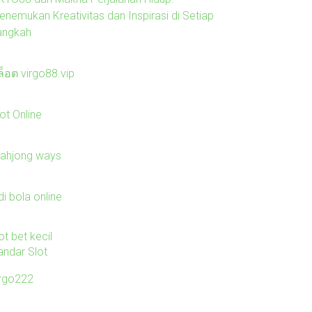
enemukan Kreativitas dan Inspirasi di Setiap
angkah
ล็อต virgo88.vip
ot Online
ahjong ways
di bola online
ot bet kecil
andar Slot
irgo222