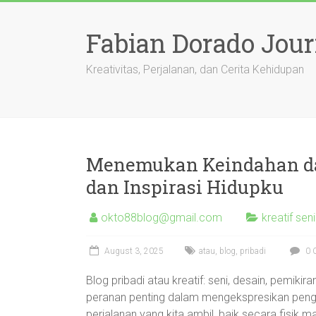
Skip
to
Fabian Dorado Jour
content
Kreativitas, Perjalanan, dan Cerita Kehidupan
Menemukan Keindahan dal
dan Inspirasi Hidupku
okto88blog@gmail.com
kreatif sen
August 3, 2025
atau
,
blog
,
pribadi
0 
Blog pribadi atau kreatif: seni, desain, pemikira
peranan penting dalam mengekspresikan penga
perjalanan yang kita ambil, baik secara fisi