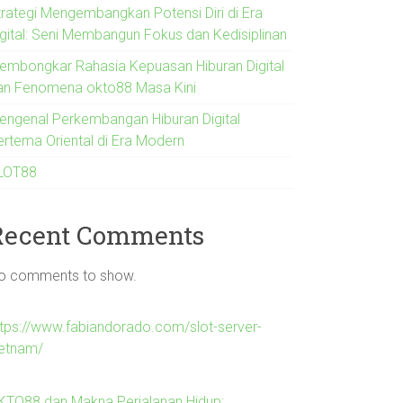
trategi Mengembangkan Potensi Diri di Era
igital: Seni Membangun Fokus dan Kedisiplinan
embongkar Rahasia Kepuasan Hiburan Digital
an Fenomena okto88 Masa Kini
engenal Perkembangan Hiburan Digital
ertema Oriental di Era Modern
LOT88
Recent Comments
o comments to show.
ttps://www.fabiandorado.com/slot-server-
ietnam/
KTO88 dan Makna Perjalanan Hidup: