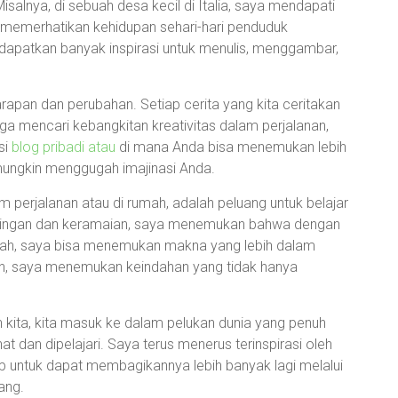
salnya, di sebuah desa kecil di Italia, saya mendapati
, memerhatikan kehidupan sehari-hari penduduk
dapatkan banyak inspirasi untuk menulis, menggambar,
arapan dan perubahan. Setiap cerita yang kita ceritakan
juga mencari kebangkitan kreativitas dalam perjalanan,
si
blog pribadi atau
di mana Anda bisa menemukan lebih
 mungkin menggugah imajinasi Anda.
 perjalanan atau di rumah, adalah peluang untuk belajar
isingan dan keramaian, saya menemukan bahwa dengan
indah, saya bisa menemukan makna yang lebih dalam
nan, saya menemukan keindahan yang tidak hanya
 kita, kita masuk ke dalam pelukan dunia yang penuh
t dan dipelajari. Saya terus menerus terinspirasi oleh
ap untuk dapat membagikannya lebih banyak lagi melalui
ang.