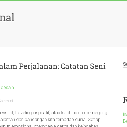
nal
am Perjalanan: Catatan Seni
S
i desain
Comment
n visual, traveling inspiratif, atau kisah hidup memegang
i
laman dan pandangan kita terhadap dunia. Setiap
B
k maupun emosional, membawa cerita dan keindahan