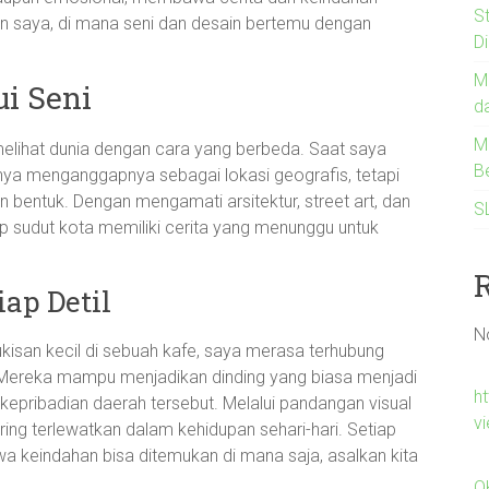
S
nan saya, di mana seni dan desain bertemu dengan
D
M
ui Seni
d
M
elihat dunia dengan cara yang berbeda. Saat saya
B
nya menganggapnya sebagai lokasi geografis, tetapi
bentuk. Dengan mengamati arsitektur, street art, dan
S
p sudut kota memiliki cerita yang menunggu untuk
ap Detil
N
lukisan kecil di sebuah kafe, saya merasa terhubung
l. Mereka mampu menjadikan dinding yang biasa menjadi
h
epribadian daerah tersebut. Melalui pandangan visual
v
ering terlewatkan dalam kehidupan sehari-hari. Setiap
a keindahan bisa ditemukan di mana saja, asalkan kita
O